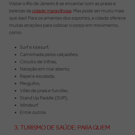
Visitar o Rio de Janeiro é se encantar com as praias e
belezas da
cidade maravilhosa
.
Mas pode ser muito mais
que isso!
Para os amantes dos esportes, a cidade oferece
muitas atrações para colocar o corpo em movimento,
como:
Surf e kitesurf;
Caminhada pelos calçadões;
Circuito de trilhas;
Natação em mar aberto;
Rapel e escalada;
Mergulho;
Vôlei de praia e futvôlei;
Stand Up Paddle (SUP);
Windsurf
Entre outros.
3.
TURISMO DE SAÚDE: PARA QUEM