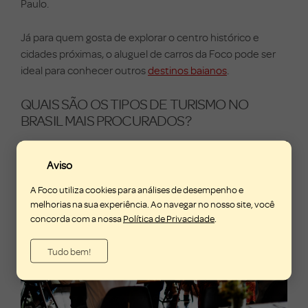
Paulo.
Já para quem gosta de explorar o centro histórico e
cidades próximas, o aluguel de carros da Foco pode ser
ideal para conhecer outros
destinos baianos
.
QUAIS SÃO OS TIPOS DE TURISMO NO
BRASIL MAIS PROCURADOS?
Aviso
A Foco utiliza cookies para análises de desempenho e
melhorias na sua experiência. Ao navegar no nosso site, você
concorda com a nossa
Política de Privacidade
.
Tudo bem!