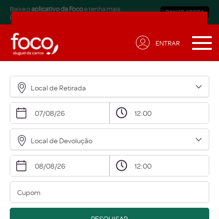
Baixe o
aplicativo da Foco
e tenha mais
BAIXAR AGORA
praticidade.
ENTRAR
Receba ofertas exclusivas
para sua necessidade!
Local de Retirada
Nome*
Email*
Local de Devolução
Data de Aniversário*
Qual modalidade está buscando?*
Eu concordo em receber comunicações.
A nossa empresa está comprometida a proteger e
PESQUISAR
respeitar sua privacidade, acesse nossa
política
para