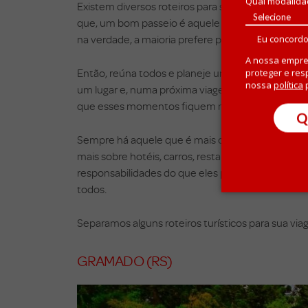
Qual modalida
Existem diversos roteiros para se fazer em famíl
que, um bom passeio é aquele que todos se envo
na verdade, a maioria prefere praia, não é mesm
Eu concordo
A nossa empre
Então, reúna todos e planeje um roteiro juntos,
proteger e res
nossa
política
p
um lugar e, numa próxima viagem, ser em outro, p
que esses momentos fiquem marcados na memór
Q
Sempre há aquele que é mais organizado e prefe
mais sobre hotéis, carros, restaurantes ou pontos
responsabilidades do que eles podem fazer para
todos.
Separamos alguns roteiros turísticos para sua vi
GRAMADO (RS)