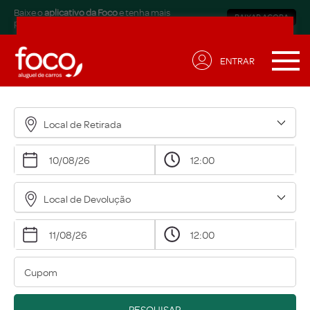
Baixe o
aplicativo da Foco
e tenha mais
BAIXAR AGORA
praticidade.
ENTRAR
Receba ofertas exclusivas
para sua necessidade!
Local de Retirada
Nome*
Email*
Local de Devolução
Data de Aniversário*
Qual modalidade está buscando?*
Eu concordo em receber comunicações.
A nossa empresa está comprometida a proteger e
PESQUISAR
respeitar sua privacidade, acesse nossa
política
para