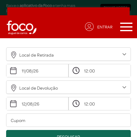
Baixe o
aplicativo da Foco
e tenha mais
BAIXAR AGORA
praticidade.
ENTRAR
Receba ofertas exclusivas
para sua necessidade!
Local de Retirada
Nome*
Email*
Local de Devolução
Data de Aniversário*
Qual modalidade está buscando?*
Eu concordo em receber comunicações.
A nossa empresa está comprometida a proteger e
PESQUISAR
respeitar sua privacidade, acesse nossa
política
para