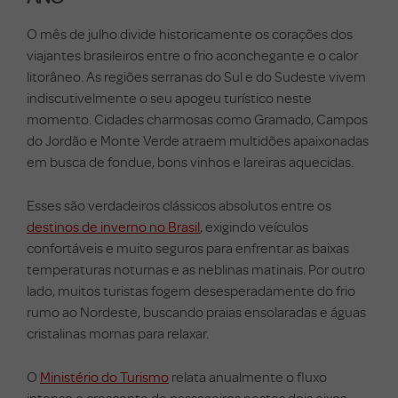
O mês de julho divide historicamente os corações dos
viajantes brasileiros entre o frio aconchegante e o calor
litorâneo. As regiões serranas do Sul e do Sudeste vivem
indiscutivelmente o seu apogeu turístico neste
momento. Cidades charmosas como Gramado, Campos
do Jordão e Monte Verde atraem multidões apaixonadas
em busca de fondue, bons vinhos e lareiras aquecidas.
Esses são verdadeiros clássicos absolutos entre os
destinos de inverno no Brasil
, exigindo veículos
confortáveis e muito seguros para enfrentar as baixas
temperaturas noturnas e as neblinas matinais. Por outro
lado, muitos turistas fogem desesperadamente do frio
rumo ao Nordeste, buscando praias ensolaradas e águas
cristalinas mornas para relaxar.
O
Ministério do Turismo
relata anualmente o fluxo
intenso e crescente de passageiros nestes dois eixos