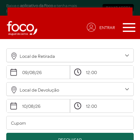
Baixe o
aplicativo da Foco
e tenha mais
BAIXAR AGORA
praticidade.
ENTRAR
Receba ofertas exclusivas
para sua necessidade!
Local de Retirada
Nome*
Email*
Local de Devolução
Data de Aniversário*
Qual modalidade está buscando?*
Eu concordo em receber comunicações.
A nossa empresa está comprometida a proteger e
PESQUISAR
respeitar sua privacidade, acesse nossa
política
para