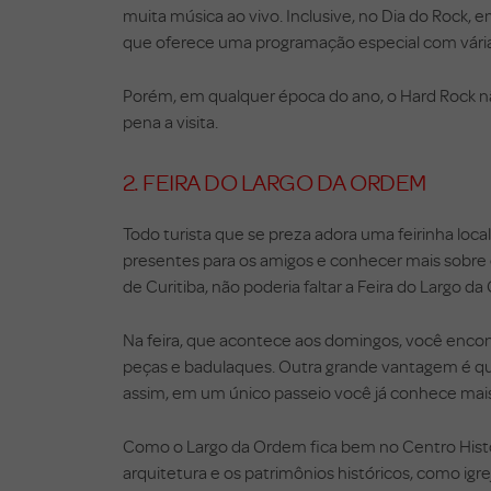
muita música ao vivo. Inclusive, no Dia do Rock, 
que oferece uma programação especial com vária
Porém, em qualquer época do ano, o Hard Rock não
pena a visita.
2. FEIRA DO LARGO DA ORDEM
Todo turista que se preza adora uma feirinha loc
presentes para os amigos e conhecer mais sobre o 
de Curitiba, não poderia faltar a Feira do Largo 
Na feira, que acontece aos domingos, você encont
peças e badulaques. Outra grande vantagem é que 
assim, em um único passeio você já conhece mais d
Como o Largo da Ordem fica bem no Centro Hist
arquitetura e os patrimônios históricos, como igr