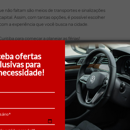
e não faltam são meios de transportes e sinalizações
capital. Assim, com tantas opções, é possível escolher
 com a experiência que você busca na cidade.
Curitiba para começar a planejar as férias!
eba ofertas
lusivas para
necessidade!
sário*