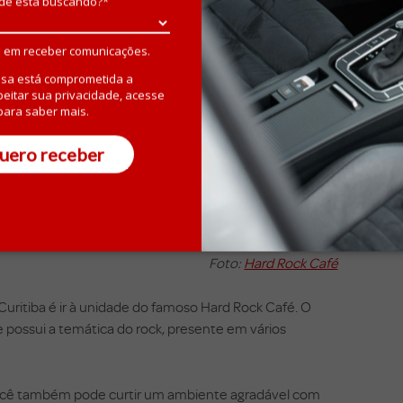
de está buscando?*
 em receber comunicações.
sa está comprometida a
peitar sua privacidade, acesse
ara saber mais.
uero receber
Foto:
Hard Rock Café
uritiba é ir à unidade do famoso Hard Rock Café. O
possui a temática do rock, presente em vários
ocê também pode curtir um ambiente agradável com