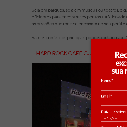
Seja em parques, seja em museus ou teatros, o qu
eficientes para encontrar os pontos turísticos da 
as atrações que mais se encaixam no seu perfil e
Vamos conferir os principais pontos turísticos de 
1. HARD ROCK CAFÉ CURITIBA
Rec
exc
sua 
Nome*
Email*
Data de Aniver