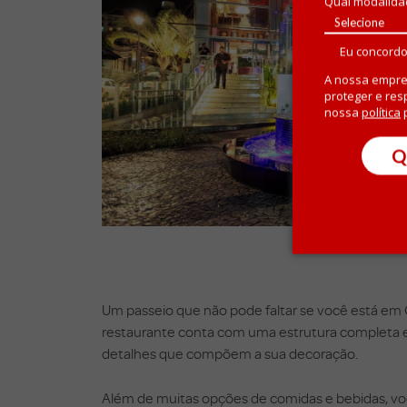
Qual modalida
Eu concordo
A nossa empre
proteger e res
nossa
política
p
Q
Um passeio que não pode faltar se você está em C
restaurante conta com uma estrutura completa e 
detalhes que compõem a sua decoração.
Além de muitas opções de comidas e bebidas, v