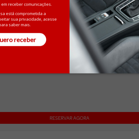
 em receber comunicações.
Vitória - Aeroporto (VIX)
R. Aldomário Soares Pinto, 181, Jabour, Vitória , ES, Brasil
sa está comprometida a
peitar sua privacidade, acesse
ara saber mais.
Tel:
uero receber
24h
Ao sair do desembarque, vire à esquerda e siga até a áre
esquerda e aguarde o transfer próximo à placa de vans 
RESERVAR AGORA