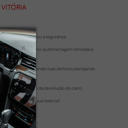
VITÓRIA
 lado a qualidade ou a segurança.
inclusões padrão, como quilometragem ilimitada e
ê pode economizar ainda mais dinheiro planejando
presas no momento da devolução do carro.
 em Vitória . Faça sua reserva!