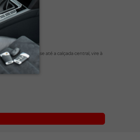
a externa. Atravesse até a calçada central, vire à
e micro-ônibus.