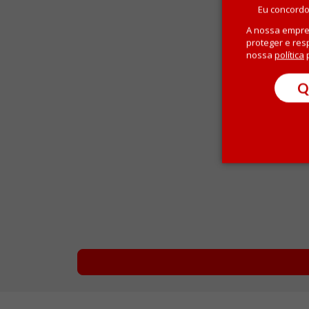
Eu concordo
A nossa empre
proteger e res
nossa
política
p
Q