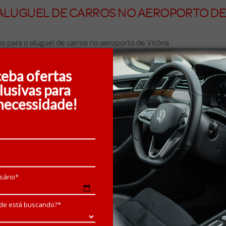
ALUGUEL DE CARROS NO AEROPORTO DE 
 para o aluguel de carros no aeroporto de Vitória .
e encontrar algo que se encaixe no seu orçamento, sem deixar de
eba ofertas
lusivas para
e está incluído na taxa de aluguel. A Foco oferece uma série de 
 economia significativa.
necessidade!
ntecipadas e para aluguel de longo prazo. Isso significa que voc
da exatamente o que está pagando. Não há taxas ocultas ou sur
sário*
Foco é uma escolha excelente para suas necessidades de transporte
de está buscando?*