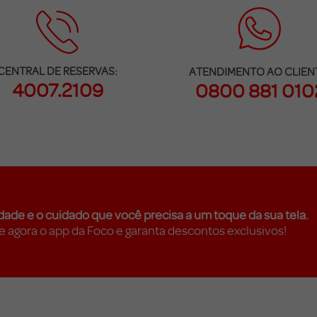
CENTRAL DE RESERVAS:
ATENDIMENTO AO CLIEN
4007.2109
0800 881 010
dade e o cuidado que você precisa a um toque da sua tela.
e agora o app da Foco e garanta descontos exclusivos!