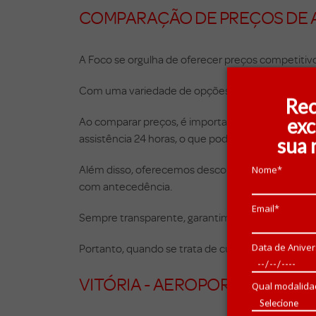
COMPARAÇÃO DE PREÇOS DE 
A Foco se orgulha de oferecer preços competitivos
Com uma variedade de opções de carros, você pod
Rec
exc
Ao comparar preços, é importante considerar o qu
assistência 24 horas, o que pode representar uma
sua 
Além disso, oferecemos descontos para reservas a
Nome*
com antecedência.
Email*
Sempre transparente, garantimos que você enten
Data de Aniver
Portanto, quando se trata de custo-benefício, a 
VITÓRIA - AEROPORTO (VIX)
Qual modalida