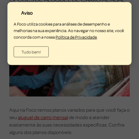
COM A FOCO
Aviso
A Foco utiliza cookies para análises de desempenho e
melhorias na sua experiência. Ao navegar no nosso site, você
concorda com a nossa
Política de Privacidade
.
Tudo bem!
Aqui na Foco temos planos variados para que você faça o
seu
aluguel de carro mensal
de modo a atender
exatamente às suas necessidades específicas. Confira
alguns dos planos disponíveis: