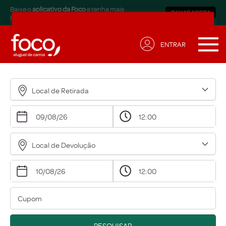
Baixe o
aplicativo da Foco
e tenha mais
BAIXAR AGORA
praticidade.
ENTRAR
Receba ofertas exclusivas
para sua necessidade!
Local de Retirada
Nome*
Email*
Local de Devolução
Data de Aniversário*
Qual modalidade está buscando?*
Eu concordo em receber comunicações.
A nossa empresa está comprometida a proteger e
PESQUISAR
respeitar sua privacidade, acesse nossa
política
para