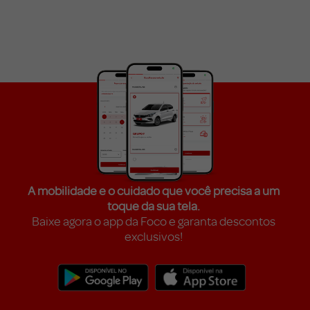
A mobilidade e o cuidado que você precisa a um
toque da sua tela.
Baixe agora o app da Foco e garanta descontos
exclusivos!