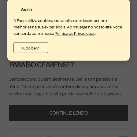
Aviso
A Foco utiliza cookies para análises de desempenho e
melhorias na sua experiência. Ao navegar no nosso site, você
17 DE DEZEMBRO DE 2021
concorda com a nossa
Política de Privacidade
.
POR
VITOR ALVES
Tudo bem!
JERICOACOARA: O QUE FAZER NESSE
PARAÍSO CEARENSE?
Jericoacoara, ou simplesmente Jeri, é um paraíso na
Terra. Neste post, você confere dicas para aproveitar
melhor sua viagem e não perder os melhores passeios
CONTINUE LENDO