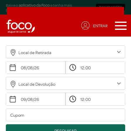
Baixe o
aplicativo da Foco
e tenha mais
BAIXAR AGORA
praticidade.
ENTRAR
Receba ofertas exclusivas
para sua necessidade!
Local de Retirada
Nome*
Email*
Local de Devolução
Data de Aniversário*
Qual modalidade está buscando?*
Eu concordo em receber comunicações.
A nossa empresa está comprometida a proteger e
PESQUISAR
respeitar sua privacidade, acesse nossa
política
para