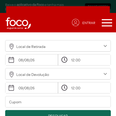
Baixe o
aplicativo da Foco
e tenha mais
BAIXAR AGORA
praticidade.
ENTRAR
Receba ofertas exclusivas
para sua necessidade!
Local de Retirada
Nome*
Email*
Local de Devolução
Data de Aniversário*
Qual modalidade está buscando?*
Eu concordo em receber comunicações.
A nossa empresa está comprometida a proteger e
PESQUISAR
respeitar sua privacidade, acesse nossa
política
para