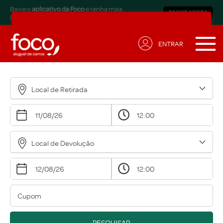
Baixe o
aplicativo da Foco
e tenha mais
BAIXAR AGORA
praticidade.
ENTRAR
Receba ofertas exclusivas
para sua necessidade!
Local de Retirada
Nome*
Email*
Local de Devolução
Data de Aniversário*
Qual modalidade está buscando?*
Eu concordo em receber comunicações.
A nossa empresa está comprometida a proteger e
PESQUISAR
respeitar sua privacidade, acesse nossa
política
para