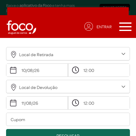
Baixe o
aplicativo da Foco
e tenha mais
BAIXAR AGORA
praticidade.
ENTRAR
Receba ofertas exclusivas
para sua necessidade!
Local de Retirada
Nome*
Email*
Local de Devolução
Data de Aniversário*
Qual modalidade está buscando?*
Eu concordo em receber comunicações.
A nossa empresa está comprometida a proteger e
PESQUISAR
respeitar sua privacidade, acesse nossa
política
para