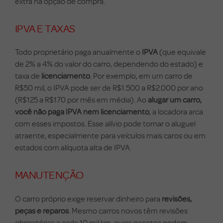
extra na opção de compra.
IPVA E TAXAS
Todo proprietário paga anualmente o
IPVA
(que equivale
de 2% a 4% do valor do carro, dependendo do estado) e
taxa de
licenciamento
. Por exemplo, em um carro de
R$50 mil, o IPVA pode ser de R$1.500 a R$2.000 por ano
(R$125 a R$170 por mês em média). Ao
alugar um carro,
você não paga IPVA nem licenciamento
, a locadora arca
com esses impostos. Esse alívio pode tornar o aluguel
atraente, especialmente para veículos mais caros ou em
estados com alíquota alta de IPVA.
MANUTENÇÃO
O carro próprio exige reservar dinheiro para
revisões,
peças e reparos
. Mesmo carros novos têm revisões
obrigatórias a cada 10 mil km, cujos pacotes podem