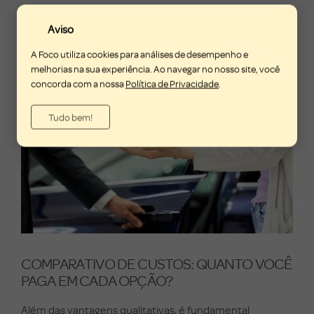
aceitar uma pequena perda de conveniência
em relação
a ter carro próprio sempre disponível.
Aviso
A Foco utiliza cookies para análises de desempenho e
melhorias na sua experiência. Ao navegar no nosso site, você
concorda com a nossa
Política de Privacidade
.
Tudo bem!
COMPARATIVO DE CUSTOS: QUANTO VOCÊ
PAGA EM CADA OPÇÃO?
Além das vantagens qualitativas, é fundamental