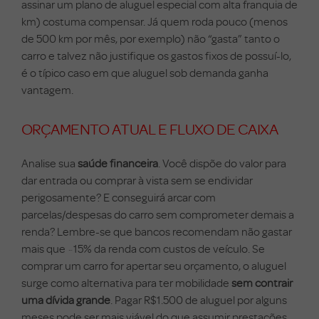
assinar um plano de aluguel especial com alta franquia de
km) costuma compensar. Já quem roda pouco (menos
de 500 km por mês, por exemplo) não “gasta” tanto o
carro e talvez não justifique os gastos fixos de possuí-lo,
é o típico caso em que aluguel sob demanda ganha
vantagem.
ORÇAMENTO ATUAL E FLUXO DE CAIXA
Analise sua
saúde financeira
. Você dispõe do valor para
dar entrada ou comprar à vista sem se endividar
perigosamente? E conseguirá arcar com
parcelas/despesas do carro sem comprometer demais a
renda? Lembre-se que bancos recomendam não gastar
mais que ~15% da renda com custos de veículo. Se
comprar um carro for apertar seu orçamento, o aluguel
surge como alternativa para ter mobilidade
sem contrair
uma dívida grande
. Pagar R$1.500 de aluguel por alguns
meses pode ser mais viável do que assumir prestações