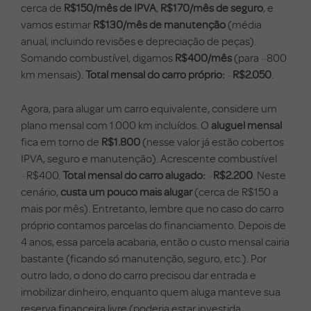
cerca de
R$150/mês de IPVA
,
R$170/mês de seguro
, e
vamos estimar
R$130/mês de manutenção
(média
anual, incluindo revisões e depreciação de peças).
Somando combustível, digamos
R$400/mês
(para ~800
km mensais).
Total mensal do carro próprio:
~
R$2.050
.
Agora, para alugar um carro equivalente, considere um
plano mensal com 1.000 km incluídos. O
aluguel mensal
fica em torno de
R$1.800
(nesse valor já estão cobertos
IPVA, seguro e manutenção). Acrescente combustível
~R$400.
Total mensal do carro alugado:
~
R$2.200
. Neste
cenário,
custa um pouco mais alugar
(cerca de R$150 a
mais por mês). Entretanto, lembre que no caso do carro
próprio contamos parcelas do financiamento. Depois de
4 anos, essa parcela acabaria, então o custo mensal cairia
bastante (ficando só manutenção, seguro, etc.). Por
outro lado, o dono do carro precisou dar entrada e
imobilizar dinheiro, enquanto quem aluga manteve sua
reserva financeira livre (poderia estar investida