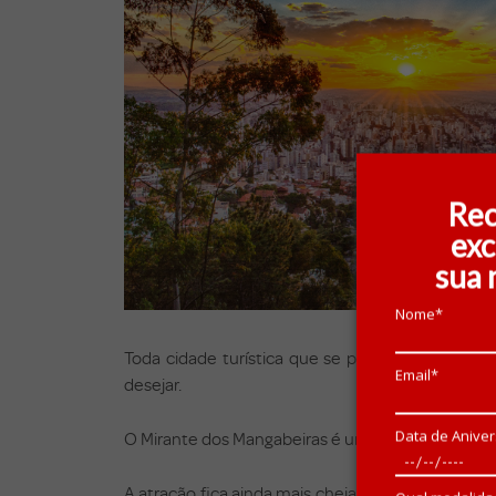
Rec
exc
sua 
Nome*
Toda cidade turística que se preze precisa de u
Email*
desejar.
Data de Aniver
O Mirante dos Mangabeiras é um dos lugares mais
A atração fica ainda mais cheia no final da tarde