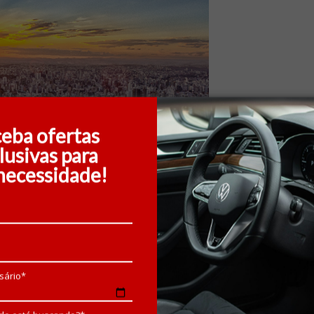
eba ofertas
lusivas para
necessidade!
m mirante não é?! E nisso, Belo Horizonte não deixa a
sário*
 visitados em BH.
, quando reúne turistas que querem apreciar o pôr do sol