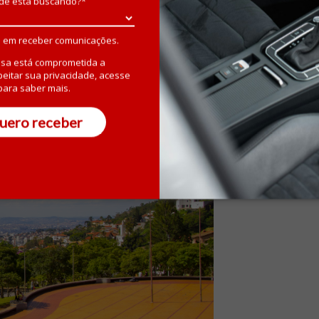
de está buscando?*
 em receber comunicações.
sa está comprometida a
peitar sua privacidade, acesse
ara saber mais.
uero receber