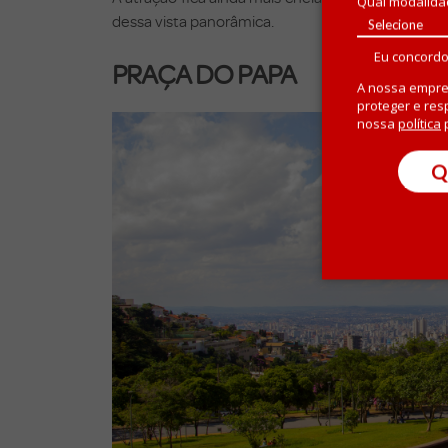
Qual modalida
dessa vista panorâmica.
Eu concordo
PRAÇA DO PAPA
A nossa empre
proteger e res
nossa
política
p
Q