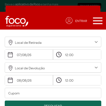
Baixe o
aplicativo da Foco
e tenha mais
BAIXAR AGORA
praticidade.
ENTRAR
Receba ofertas exclusivas
para sua necessidade!
Local de Retirada
Nome*
Email*
Local de Devolução
Data de Aniversário*
Qual modalidade está buscando?*
Eu concordo em receber comunicações.
A nossa empresa está comprometida a proteger e
PESQUISAR
respeitar sua privacidade, acesse nossa
política
para