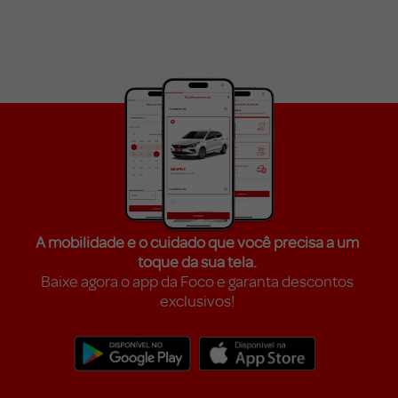
A mobilidade e o cuidado que você precisa a um
toque da sua tela.
Baixe agora o app da Foco e garanta descontos
exclusivos!