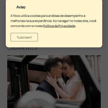
cerimônia ou durante toda a comemoração.
Aviso
Portanto, contratar um serviço de aluguel de carros para
A Foco utiliza cookies para análises de desempenho e
casamentos garante sofisticação, comodidade e
melhorias na sua experiência. Ao navegar no nosso site, você
tranquilidade para seu grande dia.
concorda com a nossa
Política de Privacidade
.
POR QUE ESCOLHER A FOCO PARA O
Tudo bem!
ALUGUEL DE CARRO PARA SEU
CASAMENTO?