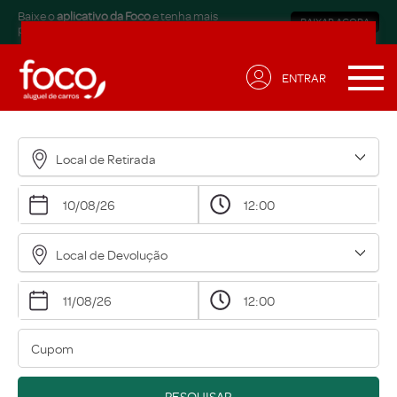
Baixe o
aplicativo da Foco
e tenha mais
BAIXAR AGORA
praticidade.
ENTRAR
Receba ofertas exclusivas
para sua necessidade!
Local de Retirada
Nome*
Email*
Local de Devolução
Data de Aniversário*
Qual modalidade está buscando?*
Eu concordo em receber comunicações.
A nossa empresa está comprometida a proteger e
PESQUISAR
respeitar sua privacidade, acesse nossa
política
para