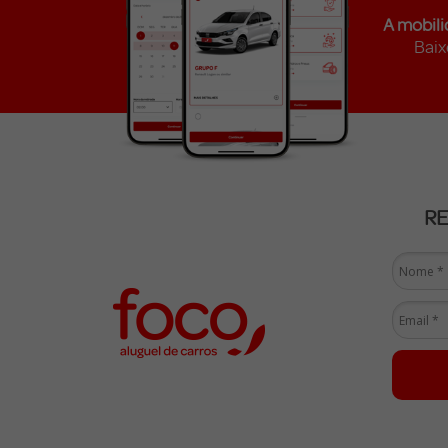
A mobili
Baix
R