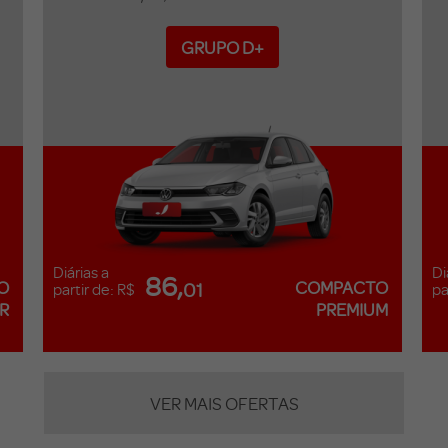
GRUPO D+
Diárias a
Di
86,
O
COMPACTO
01
partir de: R$
pa
R
PREMIUM
VER MAIS OFERTAS