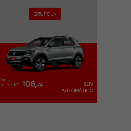
GRUPO J+
árias a
106,
SUV
74
rtir de: R$
AUTOMÁTICO