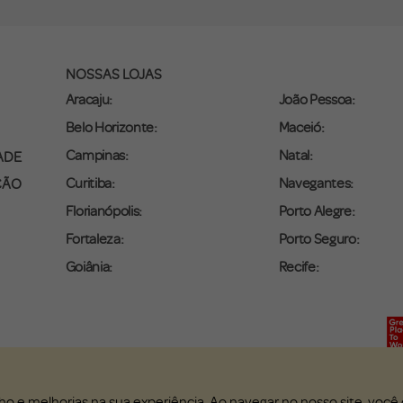
NOSSAS LOJAS
Aracaju:
João Pessoa:
Belo Horizonte:
Maceió:
Campinas:
Natal:
ADE
Curitiba:
Navegantes:
ÇÃO
Florianópolis:
Porto Alegre:
Fortaleza:
Porto Seguro:
Goiânia:
Recife:
ho e melhorias na sua experiência. Ao navegar no nosso site, voc