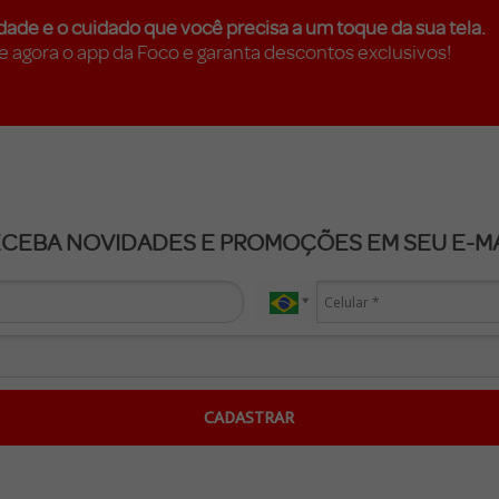
dade e o cuidado que você precisa a um toque da sua tela.
e agora o app da Foco e garanta descontos exclusivos!
ECEBA NOVIDADES E PROMOÇÕES EM SEU E-MA
CADASTRAR