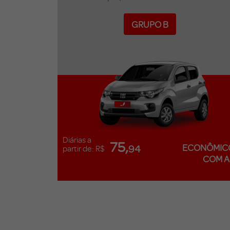
GRUPO B
Diárias a
75,
ECONÔMIC
94
partir de: R$
COM A