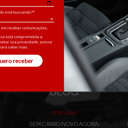
de está buscando?*
 em receber comunicações.
sa está comprometida a
Todo o atendimento foi impecável. 
peitar sua privacidade, acesse
S
dos motoristas que nos pegaram e l
ara saber mais.
Renato G. – 21/07/2026 – Florianópolis - SC
uero receber
BLOG
27 DE JULHO
SEM CARRO NOVO AGORA: